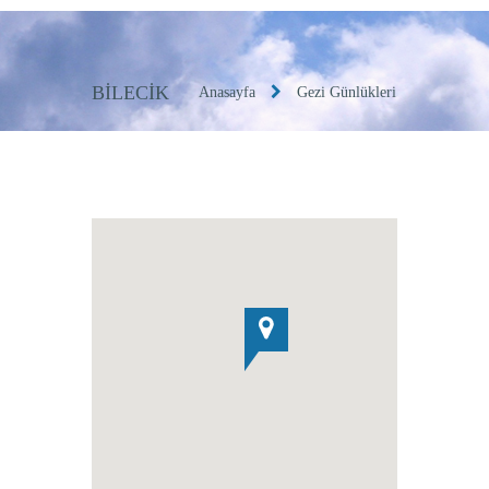
BILECIK
Anasayfa
Gezi Günlükleri
Bilecik